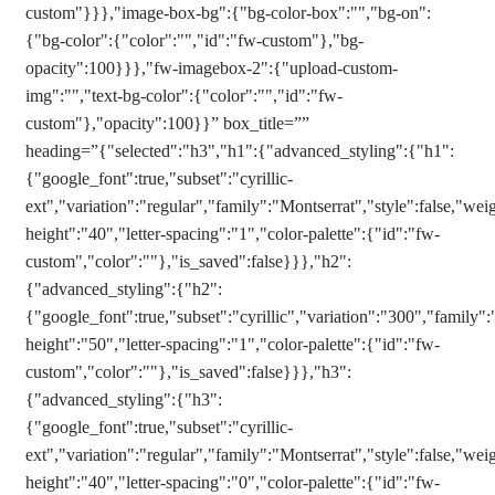
custom"}}},"image-box-bg":{"bg-color-box":"","bg-on":
{"bg-color":{"color":"","id":"fw-custom"},"bg-
opacity":100}}},"fw-imagebox-2":{"upload-custom-
img":"","text-bg-color":{"color":"","id":"fw-
custom"},"opacity":100}}” box_title=””
heading=”{"selected":"h3","h1":{"advanced_styling":{"h1":
{"google_font":true,"subset":"cyrillic-
ext","variation":"regular","family":"Montserrat","style":false,"weig
height":"40","letter-spacing":"1","color-palette":{"id":"fw-
custom","color":""},"is_saved":false}}},"h2":
{"advanced_styling":{"h2":
{"google_font":true,"subset":"cyrillic","variation":"300","family":
height":"50","letter-spacing":"1","color-palette":{"id":"fw-
custom","color":""},"is_saved":false}}},"h3":
{"advanced_styling":{"h3":
{"google_font":true,"subset":"cyrillic-
ext","variation":"regular","family":"Montserrat","style":false,"weig
height":"40","letter-spacing":"0","color-palette":{"id":"fw-