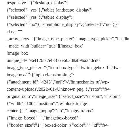
responsive=”{"desktop_display":
{"selected":"yes"},"tablet_landscape_display":
{"selected":"yes"},"tablet_display":
{"selected":"no"},"smartphone_display":{"selected":"no"}}”
class=””
_array_keys=”{"image_type_picker":"image_type_picker","heading"
_made_with_builder=”true”][/image_box]
[image_box
unique_id=”964126fa7ef8377e663d8ab9ba34dcd0″
image_type_picker=”{"icon-box-type":"fw-imagebox-1","fw-
imagebox-1":{"upload-custom-img":
{"attachment_id":"4243","url":"\/\/finmechanics.ru\/wp-
content\/uploads\/2022\/01\/Unknown.png"},"ratio":"fw-
original-ratio","image_size":{"select_size":"custom","custom":
{"width":"100","position":"fw-block-image-
center"}},"image_popup":"no","image-in-box":
{"image_boxed":"","imagebox-boxed":
{"border_size":"1","boxed-color":{"color":"","id":"fw-