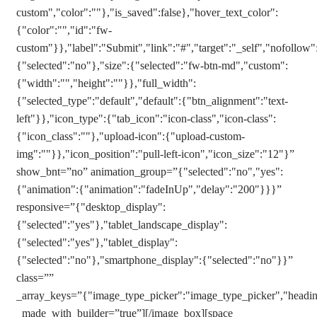
custom","color":""},"is_saved":false},"hover_text_color":
{"color":"","id":"fw-
custom"}},"label":"Submit","link":"#","target":"_self","nofollo
{"selected":"no"},"size":{"selected":"fw-btn-md","custom":
{"width":"","height":""}},"full_width":
{"selected_type":"default","default":{"btn_alignment":"text-
left"}},"icon_type":{"tab_icon":"icon-class","icon-class":
{"icon_class":""},"upload-icon":{"upload-custom-
img":""}},"icon_position":"pull-left-icon","icon_size":"12"}”
show_bnt=”no” animation_group=”{"selected":"no","yes":
{"animation":{"animation":"fadeInUp","delay":"200"}}}”
responsive=”{"desktop_display":
{"selected":"yes"},"tablet_landscape_display":
{"selected":"yes"},"tablet_display":
{"selected":"no"},"smartphone_display":{"selected":"no"}}”
class=””
_array_keys=”{"image_type_picker":"image_type_picker","heading"
_made_with_builder=”true”][/image_box][space