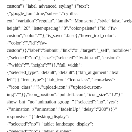
custom"},"label_advanced_styling":{"text":
{"google_font":true,"subset":"cyrillic-
ext","variation":"regular","family":"Montserrat","style":false,"weig
height":"26","letter-spacing":"0","color-palette":{"id":"fw-
custom","color":""},"is_saved":false},"hover_text_color":
{"color":"","id":"fw-
custom"}},"label":"Submit","link":"#","target":"_self","nofollo
{"selected":"no"},"size":{"selected":"fw-btn-md","custom":
{"width":"","height":""}},"full_width":
{"selected_type":"default","default":{"btn_alignment":"text-
left"}},"icon_type":{"tab_icon":"icon-class","icon-class":
{"icon_class":""},"upload-icon":{"upload-custom-
img":""}},"icon_position":"pull-left-icon","icon_size":"12"}”
show_bnt=”no” animation_group=”{"selected":"no","yes":
{"animation":{"animation":"fadeInUp","delay":"200"}}}”
responsive=”{"desktop_display":
{"selected":"no"},"tablet_landscape_display":
{"selected":"no"},"tablet_display":