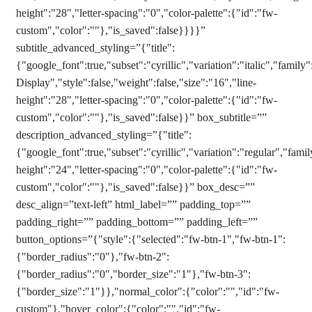
height":"28","letter-spacing":"0","color-palette":{"id":"fw-
custom","color":""},"is_saved":false}}}}”
subtitle_advanced_styling=”{"title":
{"google_font":true,"subset":"cyrillic","variation":"italic","family"
Display","style":false,"weight":false,"size":"16","line-
height":"28","letter-spacing":"0","color-palette":{"id":"fw-
custom","color":""},"is_saved":false}}” box_subtitle=””
description_advanced_styling=”{"title":
{"google_font":true,"subset":"cyrillic","variation":"regular","famil
height":"24","letter-spacing":"0","color-palette":{"id":"fw-
custom","color":""},"is_saved":false}}” box_desc=””
desc_align=”text-left” html_label=”” padding_top=””
padding_right=”” padding_bottom=”” padding_left=””
button_options=”{"style":{"selected":"fw-btn-1","fw-btn-1":
{"border_radius":"0"},"fw-btn-2":
{"border_radius":"0","border_size":"1"},"fw-btn-3":
{"border_size":"1"}},"normal_color":{"color":"","id":"fw-
custom"},"hover_color":{"color":"","id":"fw-