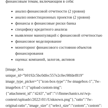
финансовым темам, включающим в себя:
анализ финансовой отчетности (2 уровня)
анализ инвестиционных проектов (2 уровня)
финансы и финансовые риски банка
специфику кредитного анализа
выявление манипуляций с финансовой отчетностью
финансовое моделирование
мониторинг финансового состояния объектов
финансирования
оценка: компаний, залогов, активов
[image_box
unique_id=”b9192c5bc0dfec557e2c0ec98fdef819″
image_type_picker=”{"icon-box-type":"fw-imagebox-1","fw-
imagebox-1":{"upload-custom-img":
{"attachment_id":"4243","url":"\/\/finmechanics.ru\/wp-
content\/uploads\/2022\/01\/Unknown.png"},"ratio":"fw-
original-ratio","image_size":{"select_size":"custom","custom":