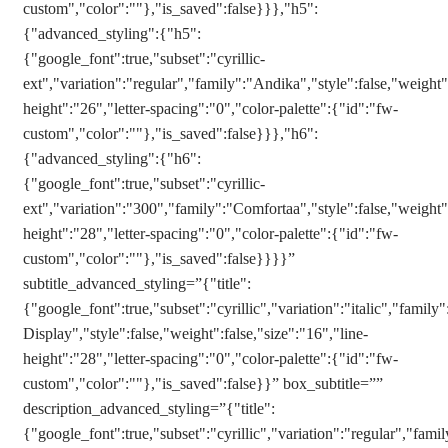
custom","color":""},"is_saved":false}}},"h5":
{"advanced_styling":{"h5":
{"google_font":true,"subset":"cyrillic-
ext","variation":"regular","family":"Andika","style":false,"weight":
height":"26","letter-spacing":"0","color-palette":{"id":"fw-
custom","color":""},"is_saved":false}}},"h6":
{"advanced_styling":{"h6":
{"google_font":true,"subset":"cyrillic-
ext","variation":"300","family":"Comfortaa","style":false,"weight":
height":"28","letter-spacing":"0","color-palette":{"id":"fw-
custom","color":""},"is_saved":false}}}}”
subtitle_advanced_styling=”{"title":
{"google_font":true,"subset":"cyrillic","variation":"italic","family"
Display","style":false,"weight":false,"size":"16","line-
height":"28","letter-spacing":"0","color-palette":{"id":"fw-
custom","color":""},"is_saved":false}}” box_subtitle=””
description_advanced_styling=”{"title":
{"google_font":true,"subset":"cyrillic","variation":"regular","famil