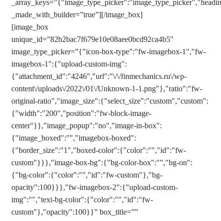
_array_keys=”{"image_type_picker":"image_type_picker","heading"
_made_with_builder=”true”][/image_box]
[image_box
unique_id=”82b2bac7f679e10e08aee0bcd92ca4b5″
image_type_picker=”{"icon-box-type":"fw-imagebox-1","fw-
imagebox-1":{"upload-custom-img":
{"attachment_id":"4246","url":"\/\/finmechanics.ru\/wp-
content\/uploads\/2022\/01\/Unknown-1-1.png"},"ratio":"fw-
original-ratio","image_size":{"select_size":"custom","custom":
{"width":"200","position":"fw-block-image-
center"}},"image_popup":"no","image-in-box":
{"image_boxed":"","imagebox-boxed":
{"border_size":"1","boxed-color":{"color":"","id":"fw-
custom"}}},"image-box-bg":{"bg-color-box":"","bg-on":
{"bg-color":{"color":"","id":"fw-custom"},"bg-
opacity":100}}},"fw-imagebox-2":{"upload-custom-
img":"","text-bg-color":{"color":"","id":"fw-
custom"},"opacity":100}}” box_title=””