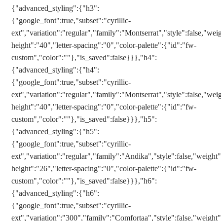
{"advanced_styling":{"h3":
{"google_font":true,"subset":"cyrillic-
ext","variation":"regular","family":"Montserrat","style":false,"weig
height":"40","letter-spacing":"0","color-palette":{"id":"fw-
custom","color":""},"is_saved":false}}},"h4":
{"advanced_styling":{"h4":
{"google_font":true,"subset":"cyrillic-
ext","variation":"regular","family":"Montserrat","style":false,"weig
height":"40","letter-spacing":"0","color-palette":{"id":"fw-
custom","color":""},"is_saved":false}}},"h5":
{"advanced_styling":{"h5":
{"google_font":true,"subset":"cyrillic-
ext","variation":"regular","family":"Andika","style":false,"weight":
height":"26","letter-spacing":"0","color-palette":{"id":"fw-
custom","color":""},"is_saved":false}}},"h6":
{"advanced_styling":{"h6":
{"google_font":true,"subset":"cyrillic-
ext","variation":"300","family":"Comfortaa","style":false,"weight":