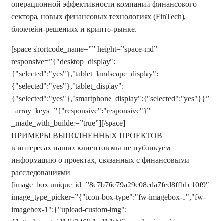
операционной эффективности компаний финансового
сектора, новых финансовых технологиях (FinTech),
блокчейн-решениях и крипто-рынке.
[space shortcode_name=”” height=”space-md”
responsive=”{"desktop_display":
{"selected":"yes"},"tablet_landscape_display":
{"selected":"yes"},"tablet_display":
{"selected":"yes"},"smartphone_display":{"selected":"yes"}}”
_array_keys=”{"responsive":"responsive"}”
_made_with_builder=”true”][/space]
ПРИМЕРЫ ВЫПОЛНЕННЫХ ПРОЕКТОВ
в интересах наших клиентов мы не публикуем
информацию о проектах, связанных с финансовыми
расследованиями
[image_box unique_id=”8c7b76e79a29e08eda7fed8ffb1c10f9″
image_type_picker=”{"icon-box-type":"fw-imagebox-1","fw-
imagebox-1":{"upload-custom-img":