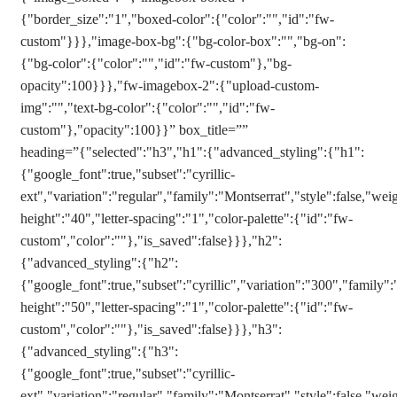
{"border_size":"1","boxed-color":{"color":"","id":"fw-
custom"}}},"image-box-bg":{"bg-color-box":"","bg-on":
{"bg-color":{"color":"","id":"fw-custom"},"bg-
opacity":100}}},"fw-imagebox-2":{"upload-custom-
img":"","text-bg-color":{"color":"","id":"fw-
custom"},"opacity":100}}” box_title=””
heading=”{"selected":"h3","h1":{"advanced_styling":{"h1":
{"google_font":true,"subset":"cyrillic-
ext","variation":"regular","family":"Montserrat","style":false,"weig
height":"40","letter-spacing":"1","color-palette":{"id":"fw-
custom","color":""},"is_saved":false}}},"h2":
{"advanced_styling":{"h2":
{"google_font":true,"subset":"cyrillic","variation":"300","family":
height":"50","letter-spacing":"1","color-palette":{"id":"fw-
custom","color":""},"is_saved":false}}},"h3":
{"advanced_styling":{"h3":
{"google_font":true,"subset":"cyrillic-
ext","variation":"regular","family":"Montserrat","style":false,"weig