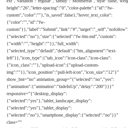
ext","variation":"regular","family":"Montserrat","style":false,"weig
height":"26","letter-spacing":"0","color-palette":{"id":"fw-
custom","color":""},"is_saved":false},"hover_text_color":
{"color":"","id":"fw-
custom"}},"label":"Submit","link":"#","target":"_self","nofollo
{"selected":"no"},"size":{"selected":"fw-btn-md","custom":
{"width":"","height":""}},"full_width":
{"selected_type":"default","default":{"btn_alignment":"text-
left"}},"icon_type":{"tab_icon":"icon-class","icon-class":
{"icon_class":""},"upload-icon":{"upload-custom-
img":""}},"icon_position":"pull-left-icon","icon_size":"12"}”
show_bnt=”no” animation_group=”{"selected":"no","yes":
{"animation":{"animation":"fadeInUp","delay":"200"}}}”
responsive=”{"desktop_display":
{"selected":"yes"},"tablet_landscape_display":
{"selected":"yes"},"tablet_display":
{"selected":"no"},"smartphone_display":{"selected":"no"}}”
class=””