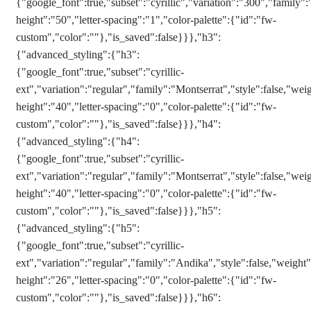
{"google_font":true,"subset":"cyrillic","variation":"300","family":
height":"50","letter-spacing":"1","color-palette":{"id":"fw-
custom","color":""},"is_saved":false}}},"h3":
{"advanced_styling":{"h3":
{"google_font":true,"subset":"cyrillic-
ext","variation":"regular","family":"Montserrat","style":false,"weig
height":"40","letter-spacing":"0","color-palette":{"id":"fw-
custom","color":""},"is_saved":false}}},"h4":
{"advanced_styling":{"h4":
{"google_font":true,"subset":"cyrillic-
ext","variation":"regular","family":"Montserrat","style":false,"weig
height":"40","letter-spacing":"0","color-palette":{"id":"fw-
custom","color":""},"is_saved":false}}},"h5":
{"advanced_styling":{"h5":
{"google_font":true,"subset":"cyrillic-
ext","variation":"regular","family":"Andika","style":false,"weight":
height":"26","letter-spacing":"0","color-palette":{"id":"fw-
custom","color":""},"is_saved":false}}},"h6":