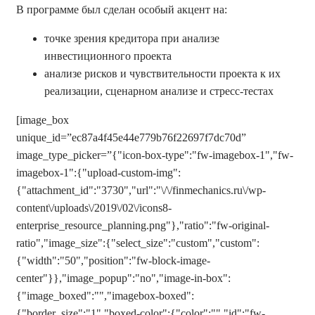
В программе был сделан особый акцент на:
точке зрения кредитора при анализе
инвестиционного проекта
анализе рисков и чувствительности проекта к их
реализации, сценарном анализе и стресс-тестах
[image_box
unique_id=”ec87a4f45e44e779b76f22697f7dc70d”
image_type_picker=”{"icon-box-type":"fw-imagebox-1","fw-
imagebox-1":{"upload-custom-img":
{"attachment_id":"3730","url":"\/\/finmechanics.ru\/wp-
content\/uploads\/2019\/02\/icons8-
enterprise_resource_planning.png"},"ratio":"fw-original-
ratio","image_size":{"select_size":"custom","custom":
{"width":"50","position":"fw-block-image-
center"}},"image_popup":"no","image-in-box":
{"image_boxed":"","imagebox-boxed":
{"border_size":"1","boxed-color":{"color":"","id":"fw-