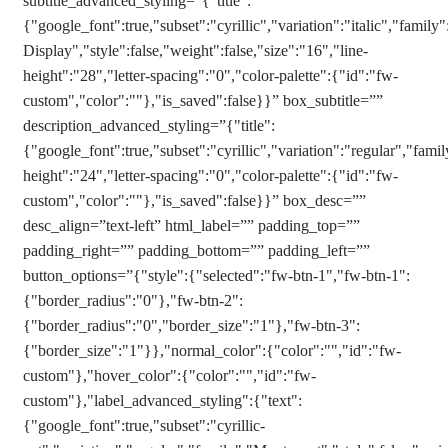
subtitle_advanced_styling=”{"title":
{"google_font":true,"subset":"cyrillic","variation":"italic","family"
Display","style":false,"weight":false,"size":"16","line-
height":"28","letter-spacing":"0","color-palette":{"id":"fw-
custom","color":""},"is_saved":false}}” box_subtitle=””
description_advanced_styling=”{"title":
{"google_font":true,"subset":"cyrillic","variation":"regular","famil
height":"24","letter-spacing":"0","color-palette":{"id":"fw-
custom","color":""},"is_saved":false}}” box_desc=””
desc_align=”text-left” html_label=”” padding_top=””
padding_right=”” padding_bottom=”” padding_left=””
button_options=”{"style":{"selected":"fw-btn-1","fw-btn-1":
{"border_radius":"0"},"fw-btn-2":
{"border_radius":"0","border_size":"1"},"fw-btn-3":
{"border_size":"1"}},"normal_color":{"color":"","id":"fw-
custom"},"hover_color":{"color":"","id":"fw-
custom"},"label_advanced_styling":{"text":
{"google_font":true,"subset":"cyrillic-