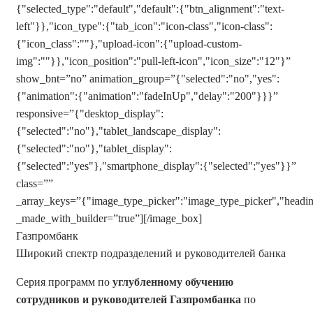
{"selected_type":"default","default":{"btn_alignment":"text-
left"}},"icon_type":{"tab_icon":"icon-class","icon-class":
{"icon_class":""},"upload-icon":{"upload-custom-
img":""}},"icon_position":"pull-left-icon","icon_size":"12"}”
show_bnt=”no” animation_group=”{"selected":"no","yes":
{"animation":{"animation":"fadeInUp","delay":"200"}}}”
responsive=”{"desktop_display":
{"selected":"no"},"tablet_landscape_display":
{"selected":"no"},"tablet_display":
{"selected":"yes"},"smartphone_display":{"selected":"yes"}}”
class=””
_array_keys=”{"image_type_picker":"image_type_picker","heading"
_made_with_builder=”true”][/image_box]
Газпромбанк
Широкий спектр подразделений и руководителей банка
Серия программ по
углубленному обучению
сотрудников и руководителей Газпромбанка
по