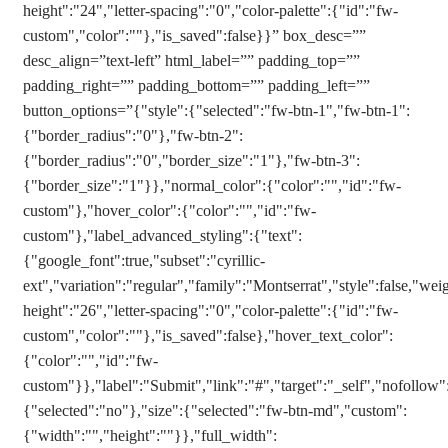
height":"24","letter-spacing":"0","color-palette":{"id":"fw-
custom","color":""},"is_saved":false}}” box_desc=””
desc_align=”text-left” html_label=”” padding_top=””
padding_right=”” padding_bottom=”” padding_left=””
button_options=”{"style":{"selected":"fw-btn-1","fw-btn-1":
{"border_radius":"0"},"fw-btn-2":
{"border_radius":"0","border_size":"1"},"fw-btn-3":
{"border_size":"1"}},"normal_color":{"color":"","id":"fw-
custom"},"hover_color":{"color":"","id":"fw-
custom"},"label_advanced_styling":{"text":
{"google_font":true,"subset":"cyrillic-
ext","variation":"regular","family":"Montserrat","style":false,"weig
height":"26","letter-spacing":"0","color-palette":{"id":"fw-
custom","color":""},"is_saved":false},"hover_text_color":
{"color":"","id":"fw-
custom"}},"label":"Submit","link":"#","target":"_self","nofollo
{"selected":"no"},"size":{"selected":"fw-btn-md","custom":
{"width":"","height":""}},"full_width":