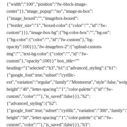
{"width":"100","position":"fw-block-image-
center"}},"image_popup":"no","image-in-box":
{"image_boxed":"","imagebox-boxed":
{"border_size":"1","boxed-color":{"color":"","id":"fw-
custom"}}},"image-box-bg":{"bg-color-box":"","bg-on":
{"bg-color":{"color":"","id":"fw-custom"},"bg-
opacity":100}}},"fw-imagebox-2":{"upload-custom-
img":"","text-bg-color":{"color":"","id":"fw-
custom"},"opacity":100}}” box_title=””
heading=”{"selected":"h3","h1":{"advanced_styling":{"h1":
{"google_font":true,"subset":"cyrillic-
ext","variation":"regular","family":"Montserrat","style":false,"weig
height":"40","letter-spacing":"1","color-palette":{"id":"fw-
custom","color":""},"is_saved":false}}},"h2":
{"advanced_styling":{"h2":
{"google_font":true,"subset":"cyrillic","variation":"300","family":
height":"50","letter-spacing":"1","color-palette":{"id":"fw-
custom","color":""},"is_saved":false}}},"h3":