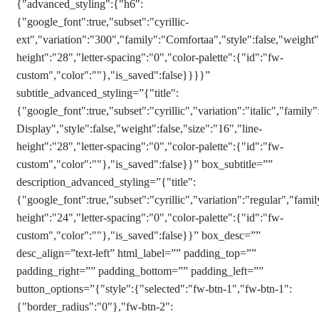
{"advanced_styling":{"h6":
{"google_font":true,"subset":"cyrillic-
ext","variation":"300","family":"Comfortaa","style":false,"weight":
height":"28","letter-spacing":"0","color-palette":{"id":"fw-
custom","color":""},"is_saved":false}}}}”
subtitle_advanced_styling=”{"title":
{"google_font":true,"subset":"cyrillic","variation":"italic","family"
Display","style":false,"weight":false,"size":"16","line-
height":"28","letter-spacing":"0","color-palette":{"id":"fw-
custom","color":""},"is_saved":false}}” box_subtitle=””
description_advanced_styling=”{"title":
{"google_font":true,"subset":"cyrillic","variation":"regular","famil
height":"24","letter-spacing":"0","color-palette":{"id":"fw-
custom","color":""},"is_saved":false}}” box_desc=””
desc_align=”text-left” html_label=”” padding_top=””
padding_right=”” padding_bottom=”” padding_left=””
button_options=”{"style":{"selected":"fw-btn-1","fw-btn-1":
{"border_radius":"0"},"fw-btn-2":