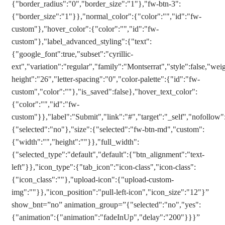
{"border_radius":"0","border_size":"1"},"fw-btn-3":
{"border_size":"1"}},"normal_color":{"color":"","id":"fw-
custom"},"hover_color":{"color":"","id":"fw-
custom"},"label_advanced_styling":{"text":
{"google_font":true,"subset":"cyrillic-
ext","variation":"regular","family":"Montserrat","style":false,"weig
height":"26","letter-spacing":"0","color-palette":{"id":"fw-
custom","color":""},"is_saved":false},"hover_text_color":
{"color":"","id":"fw-
custom"}},"label":"Submit","link":"#","target":"_self","nofollo
{"selected":"no"},"size":{"selected":"fw-btn-md","custom":
{"width":"","height":""}},"full_width":
{"selected_type":"default","default":{"btn_alignment":"text-
left"}},"icon_type":{"tab_icon":"icon-class","icon-class":
{"icon_class":""},"upload-icon":{"upload-custom-
img":""}},"icon_position":"pull-left-icon","icon_size":"12"}”
show_bnt=”no” animation_group=”{"selected":"no","yes":
{"animation":{"animation":"fadeInUp","delay":"200"}}}”