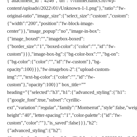
{"attachment_id":"4246","url":"\/\/finmechanics.ru\/wp-
content\/uploads\/2022\/01\/Unknown-1-1.png"},"ratio":"fw-
original-ratio","image_size":{"select_size":"custom","custom":
{"width":"200","position":"fw-block-image-
center"}},"image_popup":"no","image-in-box":
{"image_boxed":"","imagebox-boxed":
{"border_size":"1","boxed-color":{"color":"","id":"fw-
custom"}}},"image-box-bg":{"bg-color-box":"","bg-on":
{"bg-color":{"color":"","id":"fw-custom"},"bg-
opacity":100}}},"fw-imagebox-2":{"upload-custom-
img":"","text-bg-color":{"color":"","id":"fw-
custom"},"opacity":100}}” box_title=””
heading=”{"selected":"h3","h1":{"advanced_styling":{"h1":
{"google_font":true,"subset":"cyrillic-
ext","variation":"regular","family":"Montserrat","style":false,"weig
height":"40","letter-spacing":"1","color-palette":{"id":"fw-
custom","color":""},"is_saved":false}}},"h2":
{"advanced_styling":{"h2":