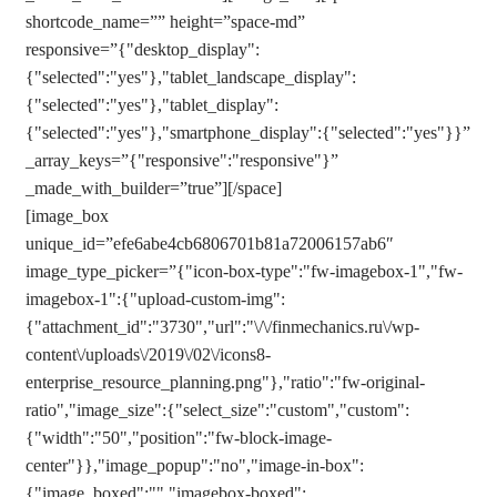
shortcode_name=”” height=”space-md”
responsive=”{"desktop_display":
{"selected":"yes"},"tablet_landscape_display":
{"selected":"yes"},"tablet_display":
{"selected":"yes"},"smartphone_display":{"selected":"yes"}}”
_array_keys=”{"responsive":"responsive"}”
_made_with_builder=”true”][/space]
[image_box
unique_id=”efe6abe4cb6806701b81a72006157ab6″
image_type_picker=”{"icon-box-type":"fw-imagebox-1","fw-
imagebox-1":{"upload-custom-img":
{"attachment_id":"3730","url":"\/\/finmechanics.ru\/wp-
content\/uploads\/2019\/02\/icons8-
enterprise_resource_planning.png"},"ratio":"fw-original-
ratio","image_size":{"select_size":"custom","custom":
{"width":"50","position":"fw-block-image-
center"}},"image_popup":"no","image-in-box":
{"image_boxed":"","imagebox-boxed":