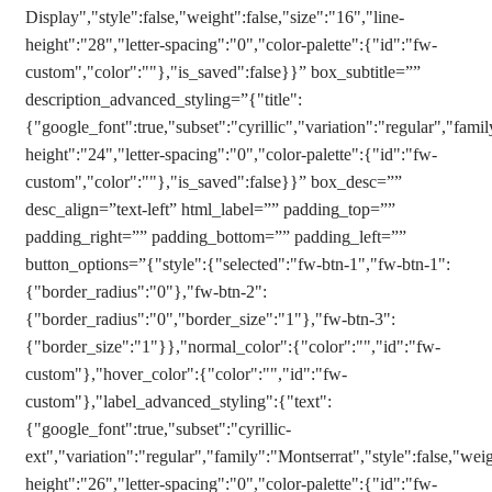
Display","style":false,"weight":false,"size":"16","line-
height":"28","letter-spacing":"0","color-palette":{"id":"fw-
custom","color":""},"is_saved":false}}” box_subtitle=””
description_advanced_styling=”{"title":
{"google_font":true,"subset":"cyrillic","variation":"regular","famil
height":"24","letter-spacing":"0","color-palette":{"id":"fw-
custom","color":""},"is_saved":false}}” box_desc=””
desc_align=”text-left” html_label=”” padding_top=””
padding_right=”” padding_bottom=”” padding_left=””
button_options=”{"style":{"selected":"fw-btn-1","fw-btn-1":
{"border_radius":"0"},"fw-btn-2":
{"border_radius":"0","border_size":"1"},"fw-btn-3":
{"border_size":"1"}},"normal_color":{"color":"","id":"fw-
custom"},"hover_color":{"color":"","id":"fw-
custom"},"label_advanced_styling":{"text":
{"google_font":true,"subset":"cyrillic-
ext","variation":"regular","family":"Montserrat","style":false,"weig
height":"26","letter-spacing":"0","color-palette":{"id":"fw-